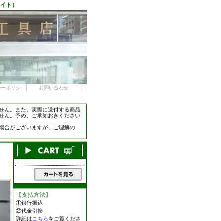
サイト）
シーポリシ
お問い合わせ
せん。また、実際に送付する商品
せん。予め、ご承知おきください
場合がございますが、ご理解の
【支払方法】
①銀行振込
②代金引換
詳細は
こちら
をご覧くださ