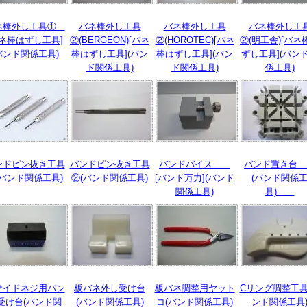
ネ棒外し工具①
バネ棒外し工具
バネ棒外し工具
バネ棒外し工
バネ棒はずし工具]
②(BERGEON)[バネ
②(HOROTEC)[バネ
②(明工舎)[バネ
バンド関係工具)
棒はずし工具](バン
棒はずし工具](バン
ずし工具](バン
ド関係工具)
ド関係工具)
係工具)
ンドピン抜き工具
バンドピン抜き工具
バンドバイス
バンド置き
(バンド関係工具)
②(バンド関係工具)
[バンド万力](バンド
(バンド関係
関係工具)
具)
サイドネジ用バン
板バネ外し受け台
板バネ調整用ヤット
Cリング調整工具
受け台(バンド関
(バンド関係工具)
コ(バンド関係工具)
ンド関係工具