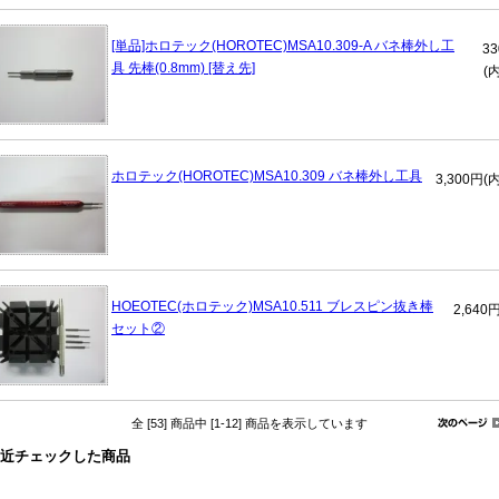
[単品]ホロテック(HOROTEC)MSA10.309-A バネ棒外し工
3
具 先棒(0.8mm) [替え先]
(
ホロテック(HOROTEC)MSA10.309 バネ棒外し工具
3,300円(
HOEOTEC(ホロテック)MSA10.511 ブレスピン抜き棒
2,640
セット②
全 [53] 商品中 [1-12] 商品を表示しています
近チェックした商品