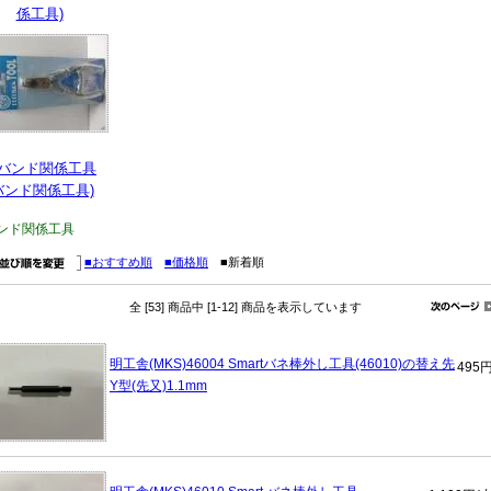
係工具)
バンド関係工具
バンド関係工具)
ンド関係工具
■おすすめ順
■価格順
■新着順
全 [53] 商品中 [1-12] 商品を表示しています
明工舎(MKS)46004 Smartバネ棒外し工具(46010)の替え先
495
Y型(先又)1.1mm