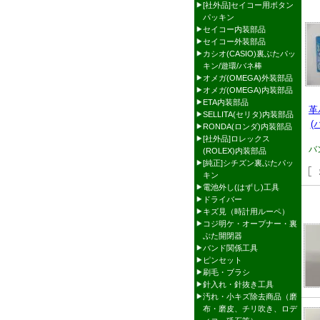
[社外品]セイコー用ボタン
パッキン
セイコー内装部品
セイコー外装部品
カシオ(CASIO)裏ぶたパッ
キン/遊環/バネ棒
オメガ(OMEGA)外装部品
オメガ(OMEGA)内装部品
ETA内装部品
革
SELLITA(セリタ)内装部品
(
RONDA(ロンダ)内装部品
[社外品]ロレックス
バ
(ROLEX)内装部品
[純正]シチズン裏ぶたパッ
キン
電池外し(はずし)工具
ドライバー
キズ見（時計用ルーペ）
コジ明ケ・オープナー・裏
ぶた開閉器
バンド関係工具
ピンセット
刷毛・ブラシ
針入れ・針抜き工具
汚れ・小キズ除去商品（磨
布・磨皮、チリ吹き、ロデ