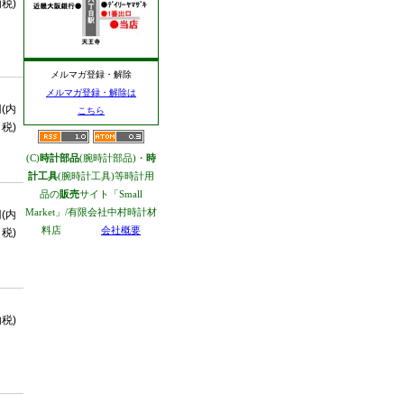
内税)
メルマガ登録・解除
メルマガ登録・解除は
円(内
こちら
税)
(C)
時計部品
(腕時計部品)・
時
計工具
(腕時計工具)等時計用
品の
販売
サイト「Small
Market」/有限会社中村時計材
円(内
料店
会社概要
税)
内税)