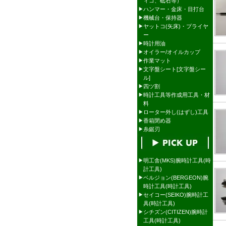
ィコ、砥石等）
ハンマー・金床・目打台
機械台・保持器
ヤットコ(矢床)・プライヤ
ー
時計用油
オイラー/オイルカップ
作業マット
文字盤シート[文字盤シー
ル]
四ツ割
時計工具等作成用工具・材
料
ローター外し(はずし)工具
香箱閉め器
糸鋸刃
明工舎(MKS)腕時計工具(時
計工具)
ベルジョン(BERGEON)腕
時計工具(時計工具)
セイコー(SEIKO)腕時計工
具(時計工具)
シチズン(CITIZEN)腕時計
工具(時計工具)