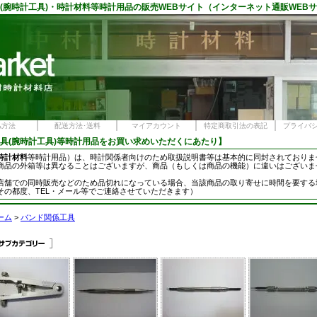
(腕時計工具)・
時計材料
等時計用品の
販売
WEBサイト（インターネット
通販
WEB
払方法
配送方法･送料
マイアカウント
特定商取引法の表記
プライバ
具
(腕時計工具)等時計用品をお買い求めいただくにあたり】
時計材料
等時計用品）は、時計関係者向けのため取扱説明書等は基本的に同封されておりま
商品の外箱等は異なることはございますが、商品（もしくは商品の機能）に違いはございま
店舗での同時販売などのため品切れになっている場合、当該商品の取り寄せに時間を要する
その都度、TEL・メール等でご連絡させていただきます）
ーム
>
バンド関係工具