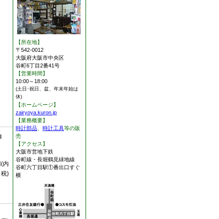
【所在地】
〒542-0012
大阪府大阪市中央区
谷町6丁目2番41号
【営業時間】
10:00～18:00
(土日･祝日、盆、年末年始は
休)
【ホームページ】
zairyoya.kuron.jp
【業務概要】
時計部品
、
時計工具
等の販
売
【アクセス】
大阪市営地下鉄
谷町線・長堀鶴見緑地線
円(内
谷町六丁目駅①番出口すぐ
税)
横