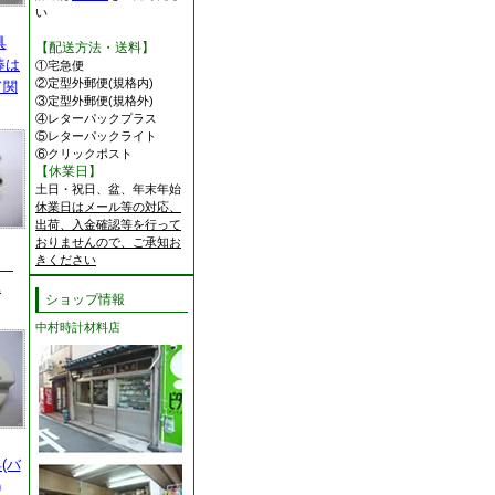
い
具
【配送方法・送料】
棒は
①宅急便
②定型外郵便(規格内)
ド関
③定型外郵便(規格外)
④レターパックプラス
⑤レターパックライト
⑥クリックポスト
【休業日】
土日・祝日、盆、年末年始
休業日はメール等の対応、
出荷、入金確認等を行って
おりませんので、ご承知お
きください
台
工
ショップ情報
中村時計材料店
(バ
)