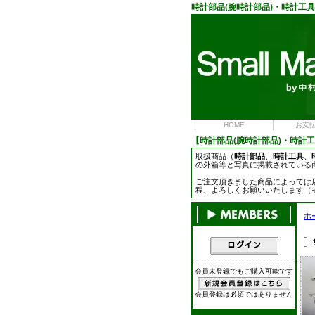
時計部品
(腕時計部品)・
時計工具
HOME
お支
【
時計部品
(腕時計部品)・
時計工
取扱商品（
時計部品
、
時計工具
、
の外箱等と写真に掲載されている
ご注文頂きました商品によっては
程、よろしくお願いいたします（
ホ
会員未登録でもご購入可能です
会員登録は必須ではありません