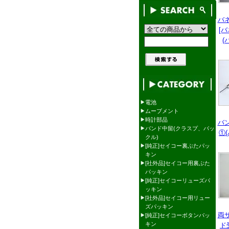
バ
[
(
電池
ムーブメント
時計部品
バ
バンド中留(クラスプ、バッ
①
クル)
[純正]セイコー裏ぶたパッ
キン
[社外品]セイコー用裏ぶた
パッキン
[純正]セイコーリューズパ
ッキン
[社外品]セイコー用リュー
ズパッキン
両
[純正]セイコーボタンパッ
キン
ド