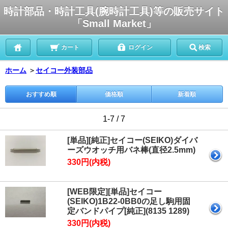
時計部品・時計工具(腕時計工具)等の販売サイト
「Small Market」
カート
ログイン
検索
ホーム
＞
セイコー外装部品
おすすめ順
価格順
新着順
1-7 / 7
[単品][純正]セイコー(SEIKO)ダイバ
ーズウオッチ用バネ棒(直径2.5mm)
330円(内税)
[WEB限定][単品]セイコー
(SEIKO)1B22-0BB0の足し駒用固
定バンドパイプ[純正](8135 1289)
330円(内税)