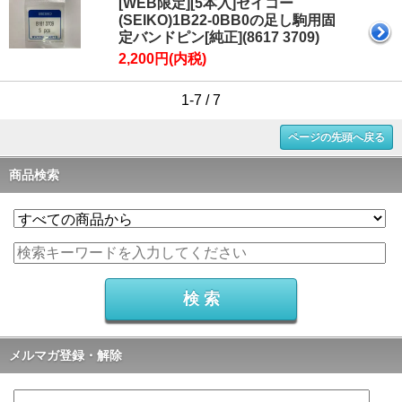
[WEB限定][5本入]セイコー
(SEIKO)1B22-0BB0の足し駒用固
定バンドピン[純正](8617 3709)
2,200円(内税)
1-7 / 7
ページの先頭へ戻る
商品検索
メルマガ登録・解除