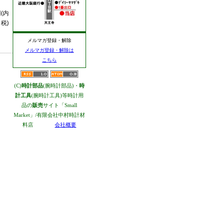
円(内
税)
メルマガ登録・解除
メルマガ登録・解除は
こちら
(C)
時計部品
(腕時計部品)・
時
計工具
(腕時計工具)等時計用
品の
販売
サイト「Small
Market」/有限会社中村時計材
料店
会社概要