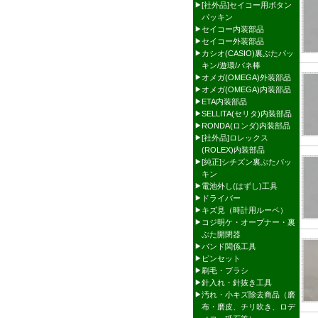
[社外品]セイコー用ボタン
パッキン
セイコー内装部品
セイコー外装部品
カシオ(CASIO)裏ぶたパッ
キン/遊環/バネ棒
オメガ(OMEGA)外装部品
オメガ(OMEGA)内装部品
ETA内装部品
SELLITA(セリタ)内装部品
RONDA(ロンダ)内装部品
[社外品]ロレックス
(ROLEX)内装部品
[純正]シチズン裏ぶたパッ
キン
電池外し(はずし)工具
ドライバー
キズ見（時計用ルーペ）
コジ明ケ・オープナー・裏
ぶた開閉器
バンド関係工具
ピンセット
刷毛・ブラシ
針入れ・針抜き工具
汚れ・小キズ除去商品（磨
布・磨皮、チリ吹き、ロデ