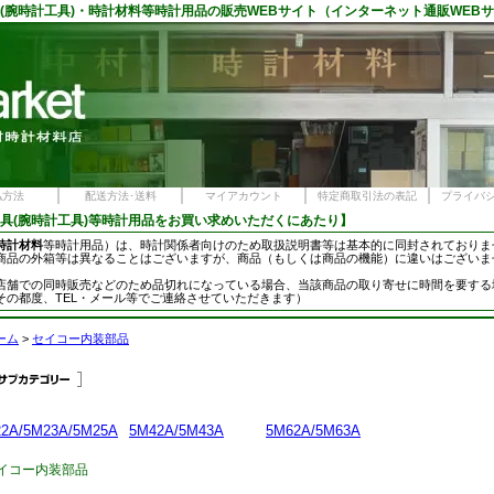
(腕時計工具)・
時計材料
等時計用品の
販売
WEBサイト（インターネット
通販
WEB
払方法
配送方法･送料
マイアカウント
特定商取引法の表記
プライバ
具
(腕時計工具)等時計用品をお買い求めいただくにあたり】
時計材料
等時計用品）は、時計関係者向けのため取扱説明書等は基本的に同封されておりま
商品の外箱等は異なることはございますが、商品（もしくは商品の機能）に違いはございま
店舗での同時販売などのため品切れになっている場合、当該商品の取り寄せに時間を要する
その都度、TEL・メール等でご連絡させていただきます）
ーム
>
セイコー内装部品
2A/5M23A/5M25A
5M42A/5M43A
5M62A/5M63A
イコー内装部品