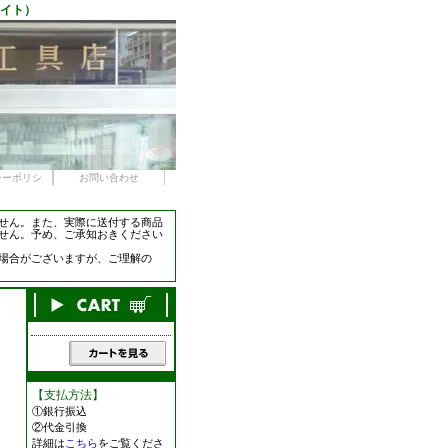
サイト）
シーポリシ
お問い合わせ
せん。また、実際に送付する商品
せん。予め、ご承知おきください
場合がございますが、ご理解の
【支払方法】
①銀行振込
②代金引換
詳細は
こちら
をご覧くださ