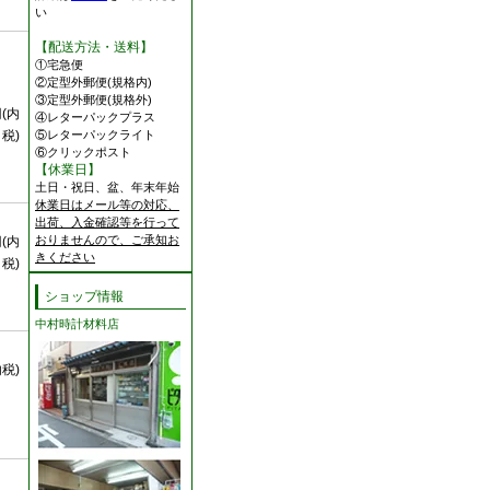
い
【配送方法・送料】
①宅急便
②定型外郵便(規格内)
③定型外郵便(規格外)
円(内
④レターパックプラス
税)
⑤レターパックライト
⑥クリックポスト
【休業日】
土日・祝日、盆、年末年始
休業日はメール等の対応、
出荷、入金確認等を行って
おりませんので、ご承知お
円(内
きください
税)
ショップ情報
中村時計材料店
内税)