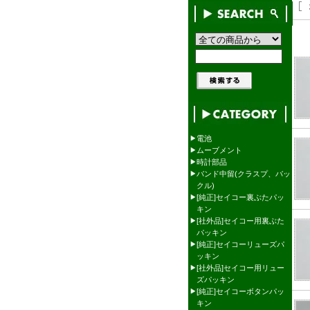
電池
ムーブメント
時計部品
バンド中留(クラスプ、バッ
クル)
[純正]セイコー裏ぶたパッ
キン
[社外品]セイコー用裏ぶた
パッキン
[純正]セイコーリューズパ
ッキン
[社外品]セイコー用リュー
ズパッキン
[純正]セイコーボタンパッ
キン