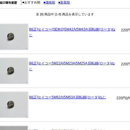
■おすすめ順
■価格順
■新着順
全 [8] 商品中 [1-8] 商品を表示しています
[純正]セイコー(SEIKO)5M42A/5M43A 回転錘(ロータ)ね
220
じ
[純正]セイコー5M22A/5M23A/5M25A 回転錘(ロータ)ね
220
じ
[純正]セイコー5M62A/5M63A 回転錘(ロータ)ねじ
220円(