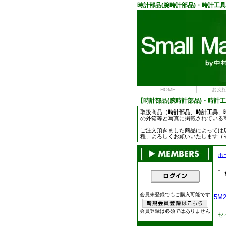
時計部品
(腕時計部品)・
時計工具
HOME
お支
【
時計部品
(腕時計部品)・
時計工
取扱商品（
時計部品
、
時計工具
、
の外箱等と写真に掲載されている
ご注文頂きました商品によっては
程、よろしくお願いいたします（
ホ
会員未登録でもご購入可能です
5M2
会員登録は必須ではありません
セ