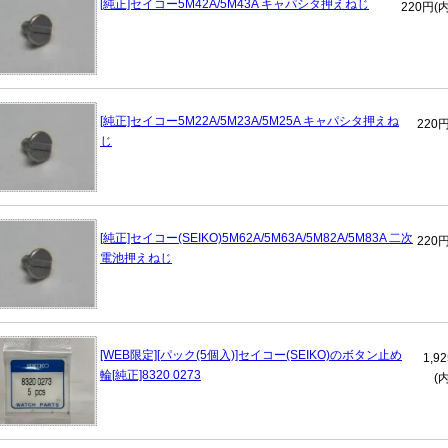
[純正]セイコー5M42A/5M43A キャパシタ押えねじ
220円(
[純正]セイコー5M22A/5M23A/5M25A キャパシタ押えね
220
じ
[純正]セイコー(SEIKO)5M62A/5M63A/5M82A/5M83A 二次
220
電池押えねじ
[WEB限定][パック(5個入)]セイコー(SEIKO)のボタン止め
1,9
輪[純正]8320 0273
(