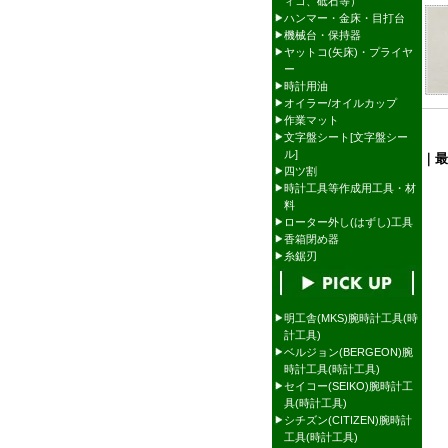
ィコ、砥石等）
ハンマー・金床・目打台
機械台・保持器
ヤットコ(矢床)・プライヤ
ー
時計用油
オイラー/オイルカップ
作業マット
文字盤シート[文字盤シー
ル]
｜最
四ツ割
時計工具等作成用工具・材
料
ローター外し(はずし)工具
香箱閉め器
糸鋸刃
明工舎(MKS)腕時計工具(時
計工具)
ベルジョン(BERGEON)腕
時計工具(時計工具)
セイコー(SEIKO)腕時計工
具(時計工具)
シチズン(CITIZEN)腕時計
工具(時計工具)