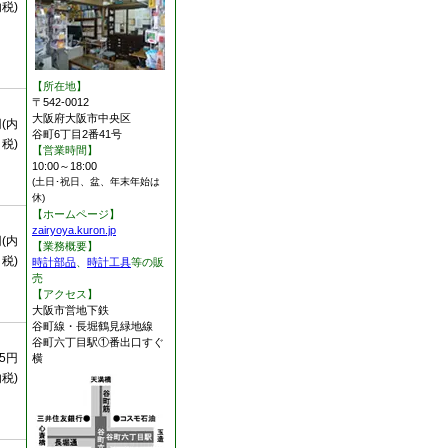
内税)
【所在地】
〒542-0012
大阪府大阪市中央区
円(内
谷町6丁目2番41号
税)
【営業時間】
10:00～18:00
(土日･祝日、盆、年末年始は
休)
【ホームページ】
zairyoya.kuron.jp
円(内
【業務概要】
税)
時計部品
、
時計工具
等の販
売
【アクセス】
大阪市営地下鉄
谷町線・長堀鶴見緑地線
谷町六丁目駅①番出口すぐ
25円
横
内税)