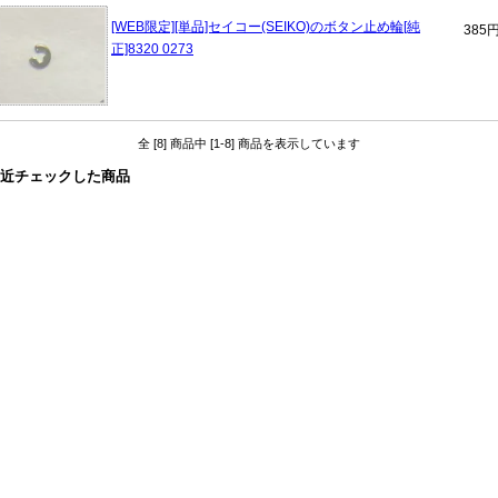
[WEB限定][単品]セイコー(SEIKO)のボタン止め輪[純
385
正]8320 0273
全 [8] 商品中 [1-8] 商品を表示しています
近チェックした商品