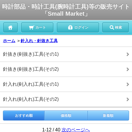
時計部品・時計工具(腕時計工具)等の販売サイト
「Small Market」
カート
ログイン
検索
ホーム
＞
針入れ・針抜き工具
針抜き(剣抜き)工具(その1)
針抜き(剣抜き)工具(その2)
針入れ(剣入れ)工具(その1)
針入れ(剣入れ)工具(その2)
おすすめ順
価格順
新着順
1-12 / 40
次のページへ