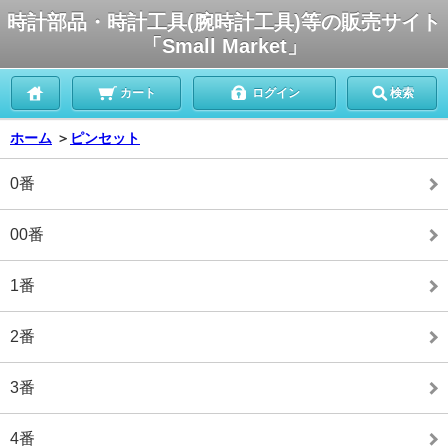
時計部品・時計工具(腕時計工具)等の販売サイト
「Small Market」
カート
ログイン
検索
ホーム
＞
ピンセット
0番
00番
1番
2番
3番
4番