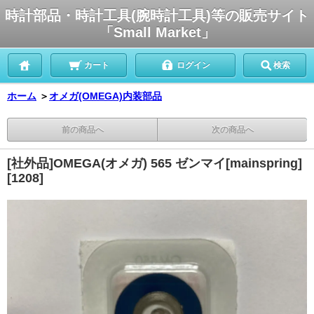
時計部品・時計工具(腕時計工具)等の販売サイト
「Small Market」
カート
ログイン
検索
ホーム
＞
オメガ(OMEGA)内装部品
前の商品へ
次の商品へ
[社外品]OMEGA(オメガ) 565 ゼンマイ[mainspring]
[1208]