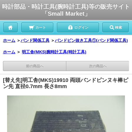
時計部品・時計工具(腕時計工具)等の販売サイト
「Small Market」
カート
ログイン
検索
ホーム
＞
バンド関係工具
＞
バンドピン抜き工具①(バンド関係工具)
ホーム
＞
明工舎(MKS)腕時計工具(時計工具)
前の商品へ
次の商品へ
[替え先]明工舎(MKS)19910 両頭バンドピンヌキ棒ピ
ン先 直径0.7mm 長さ8mm