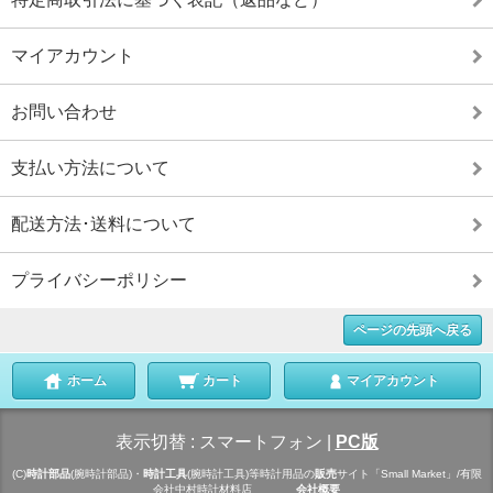
マイアカウント
お問い合わせ
支払い方法について
配送方法･送料について
プライバシーポリシー
ページの先頭へ戻る
ホーム
カート
マイアカウント
表示切替 :
スマートフォン
|
PC版
(C)
時計部品
(腕時計部品)・
時計工具
(腕時計工具)等時計用品の
販売
サイト「Small Market」/有限
会社中村時計材料店
会社概要