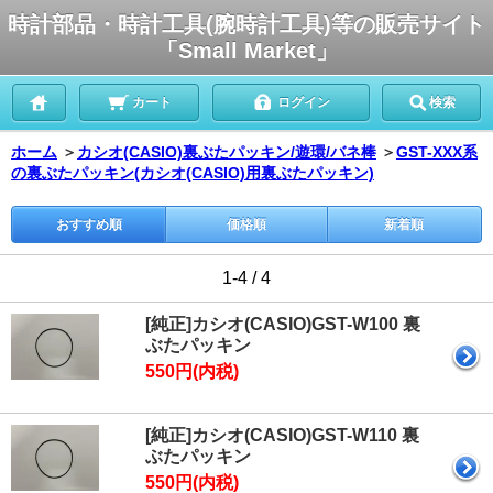
時計部品・時計工具(腕時計工具)等の販売サイト
「Small Market」
カート
ログイン
検索
ホーム
＞
カシオ(CASIO)裏ぶたパッキン/遊環/バネ棒
＞
GST-XXX系
の裏ぶたパッキン(カシオ(CASIO)用裏ぶたパッキン)
おすすめ順
価格順
新着順
1-4 / 4
[純正]カシオ(CASIO)GST-W100 裏
ぶたパッキン
550円(内税)
[純正]カシオ(CASIO)GST-W110 裏
ぶたパッキン
550円(内税)